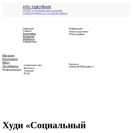
НПЦ УШКУЙНИК
Для тех, кто выбирает вещи осознанно
и хочет поддержать то, что считает важным
Навигация
Информация
Новинки
Оплата и доставка
Ассортимент
НПЦ Ушкуйник
Коллекции
Артефакты
Информация
Магазин
Коллекция
Мерч
Контакты
Социальные сети
Артефакты
ushkuynick53@yandex.ru
Вконтакте
Информация
Телеграм
Ютуб
Худи «Социальный