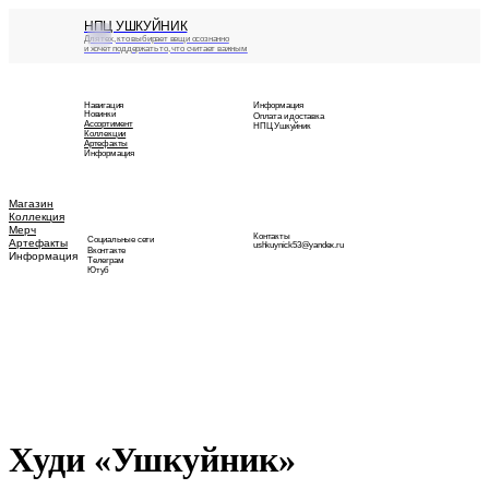
НПЦ УШКУЙНИК
Для тех, кто выбирает вещи осознанно
и хочет поддержать то, что считает важным
Навигация
Информация
Новинки
Оплата и доставка
Ассортимент
НПЦ Ушкуйник
Коллекции
Артефакты
Информация
Магазин
Коллекция
Мерч
Контакты
Социальные сети
Артефакты
ushkuynick53@yandex.ru
Вконтакте
Информация
Телеграм
Ютуб
Худи «Ушкуйник»